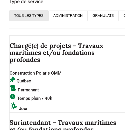
Type de service
TOUS LES TYPES
ADMINISTRATION
GRANULATS
GÉN
Chargé(e) de projets – Travaux
maritimes et/ou fondations
profondes
Construction Polaris CMM
Québec
Permanent
Temps plein / 40h
Jour
Surintendant – Travaux maritimes
et/ou fondations profondes