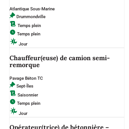
Atlantique Sous-Marine
Drummondville
Temps plein
Temps plein
Jour
Chauffeur(euse) de camion semi-
remorque
Pavage Béton TC
Sept-Îles
Saisonnier
Temps plein
Jour
Opérateur(trice) de bétonnière –