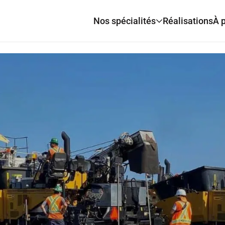
Nos spécialités
Réalisations
À 
Béton préparé
Le Grou
Béton préfabriqué
Équipe
Génie civil
Historiq
Maritime
Granulats
Forage, dynamitage et consolidation
Pavage