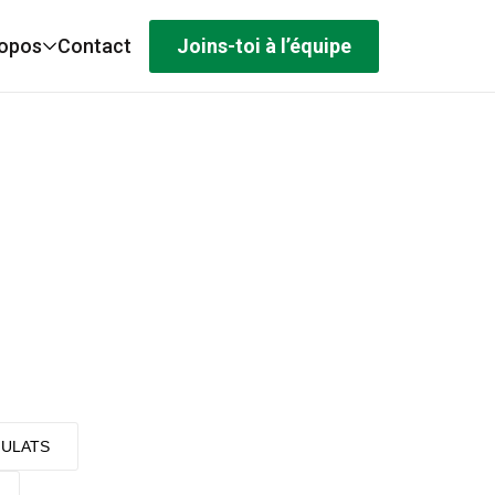
Joins-toi à l’équipe
ropos
Contact
ULATS