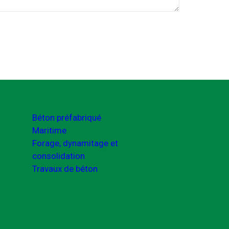
Béton préfabriqué
Maritime
Forage, dynamitage et
consolidation
Travaux de béton