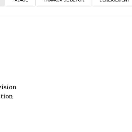
Travaux de béton
Déneigement
vision
ation