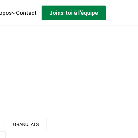
Joins-toi à l’équipe
ropos
Contact
GRANULATS