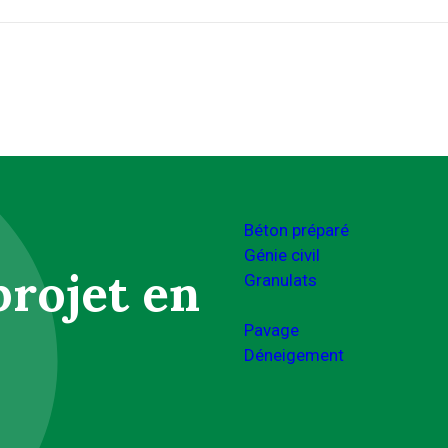
Béton préparé
Génie civil
projet en
Granulats
Pavage
Déneigement